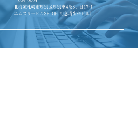
〒004-0004
北海道札幌市厚別区厚別東4条8丁目17-1
エムスリービル3F（旧 記念塔歯科ビル）