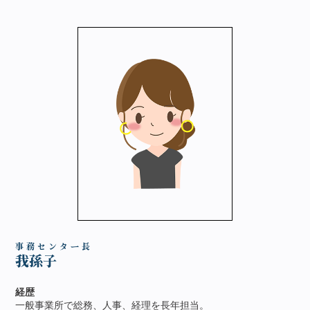
事 務 セ ン タ ー 長
我孫子
経歴
一般事業所で総務、人事、経理を長年担当。