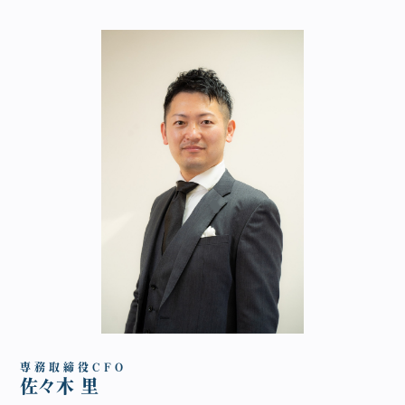
専 務 取 締 役 C F O
佐々木 里