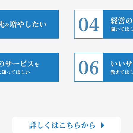
04
経営の
先
増やしたい
を
聞いてほ
06
のサービス
いいサ
を
に知ってほしい
教えてほ
詳しくはこちらから