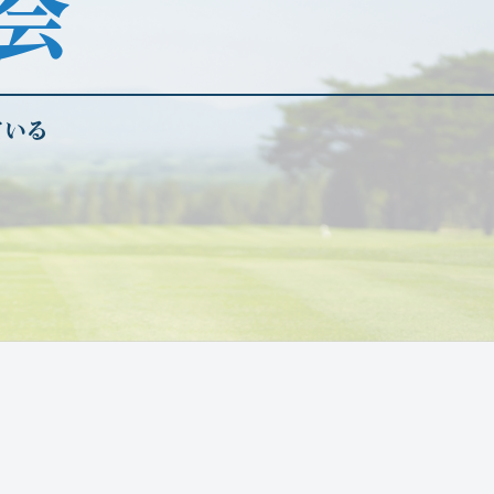
会
ている