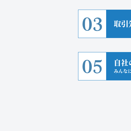
03
取引
05
自社
みんな